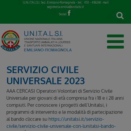
Skip
U.N.I.T.A.L.S.I. Sez. Emiliano-Romagnola - tel:
051 - 436260
mail
segreteria.emilia@unitalsi.it
to
Social
content
SERVIZIO CIVILE
UNIVERSALE 2023
AAA CERCASI Operatori Volontari di Servizio Civile
Universale per giovani di età compresa fra i 18 e i 28 anni
compiuti. Per conoscere i progetti dell’Unitalsi, i
programmi di intervento e le modalità di partecipazione
al bando cliccare su
https://unitalsi.it/servizio-
civile/servizio-civile-universale-con-lunitalsi-bando-