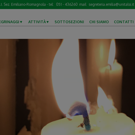
S.I. Sez. Emiliano-Romagnola - tel:
051 - 436260
mail
segreteria.emilia@unitalsi.it
EGRINAGGI
ATTIVITÀ
SOTTOSEZIONI
CHI SIAMO
CONTATTI