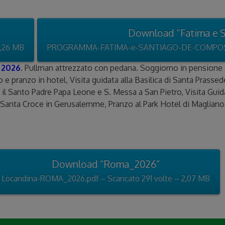
Download “Fatima e S
1,26 MB
PROGRAMMA-FATIMA-e-SANTIAGO-DE-COMPOSTELA_
 2026
.
Pullman attrezzato con pedana. Soggiorno in pensione
 pranzo in hotel, Visita guidata alla Basilica di Santa Prassed
 Santo Padre Papa Leone e S. Messa a San Pietro, Visita Guida
di Santa Croce in Gerusalemme, Pranzo al Park Hotel di Magliano
Download “Roma_2026”
Locandina-ROMA_2026.pdf – Scaricato 291 volte – 2,07 MB