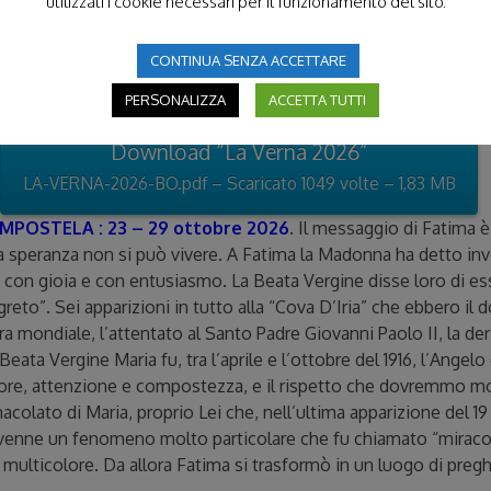
utilizzati i cookie necessari per il funzionamento del sito.
ella Verna. Il suo cuore appassionato, le sue mani e piedi segn
CONTINUA SENZA ACCETTARE
PERSONALIZZA
ACCETTA TUTTI
Download “La Verna 2026”
LA-VERNA-2026-BO.pdf – Scaricato 1049 volte – 1,83 MB
MPOSTELA : 23 – 29 ottobre 2026
.
Il messaggio di Fatima è 
a la speranza non si può vivere. A Fatima la Madonna ha detto i
onta con gioia e con entusiasmo. La Beata Vergine disse loro di
eto”. Sei apparizioni in tutto alla “Cova D’Iria” che ebbero il do
mondiale, l’attentato al Santo Padre Giovanni Paolo II, la deri
Beata Vergine Maria fu, tra l’aprile e l’ottobre del 1916, l’Angel
re, attenzione e compostezza, e il rispetto che dovremmo mos
olato di Maria, proprio Lei che, nell’ultima apparizione del 19
vvenne un fenomeno molto particolare che fu chiamato “miracolo d
multicolore. Da allora Fatima si trasformò in un luogo di preg