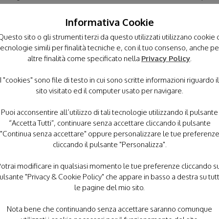
sono considerati adatti a chi usa la carrozzina per muoversi, e
Informativa Cookie
Questo sito o gli strumenti terzi da questo utilizzati utilizzano cookie 
tecnologie simili per finalità tecniche e, con il tuo consenso, anche pe
altre finalità come specificato nella
Privacy Policy
.
Download “Dolomitalsi 2026”
DOLOMITALSI_2026.pdf – Scaricato 1238 volte – 2,82 MB
I "cookies" sono file di testo in cui sono scritte informazioni riguardo il
sito visitato ed il computer usato per navigare.
Puoi acconsentire all’utilizzo di tali tecnologie utilizzando il pulsante
“Accetta Tutti”, continuare senza accettare cliccando il pulsante
"Continua senza accettare" oppure personalizzare le tue preferenz
cliccando il pulsante "Personalizza".
otrai modificare in qualsiasi momento le tue preferenze cliccando s
ulsante "Privacy & Cookie Policy" che appare in basso a destra su tut
le pagine del mio sito.
UGLIO 2025
. In un mondo ferito dalle guerre, dalle divisioni, da
co d’Assisi può essere ancora esempio e fonte di ispirazione per 
Nota bene che continuando senza accettare saranno comunque
ancescani di Toscana ci invitano a fare memoria e conoscere ins