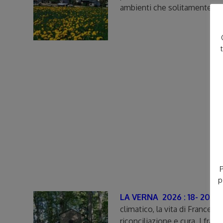
ambienti che solitamente non 
P
p
LA VERNA 2026 : 18- 20 L
climatico, la vita di Frances
riconciliazione e cura. I fr