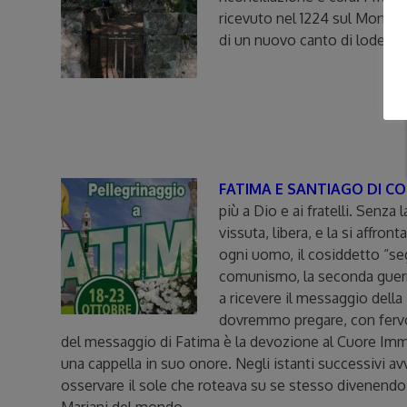
ricevuto nel 1224 sul Monte d
di un nuovo canto di lode!
FATIMA E SANTIAGO DI CO
più a Dio e ai fratelli. Senz
vissuta, libera, e la si affr
ogni uomo, il cosiddetto “segr
comunismo, la seconda guerra 
a ricevere il messaggio della 
dovremmo pregare, con fervo
del messaggio di Fatima è la devozione al Cuore Immac
una cappella in suo onore. Negli istanti successivi a
osservare il sole che roteava su se stesso divenendo 