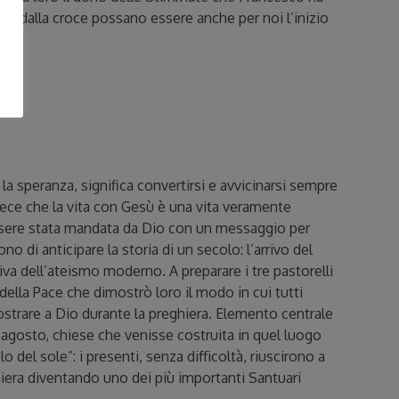
ati dalla croce possano essere anche per noi l’inizio
la speranza, significa convertirsi e avvicinarsi sempre
nvece che la vita con Gesù è una vita veramente
 essere stata mandata da Dio con un messaggio per
no di anticipare la storia di un secolo: l’arrivo del
va dell’ateismo moderno. A preparare i tre pastorelli
o della Pace che dimostrò loro il modo in cui tutti
trare a Dio durante la preghiera. Elemento centrale
 agosto, chiese che venisse costruita in quel luogo
el sole”: i presenti, senza difficoltà, riuscirono a
hiera diventando uno dei più importanti Santuari