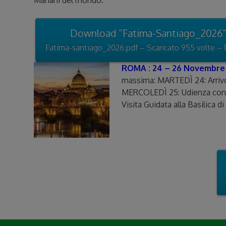
Mariani del mondo.
Download “Fatima-Santiago_2026”
Fatima-santiago_2026.pdf – Scaricato 955 volte – 
ROMA : 24 – 26 Novembre
massima: MARTEDÌ 24: Arrivo e
MERCOLEDÌ 25: Udienza con il
Visita Guidata alla Basilica 