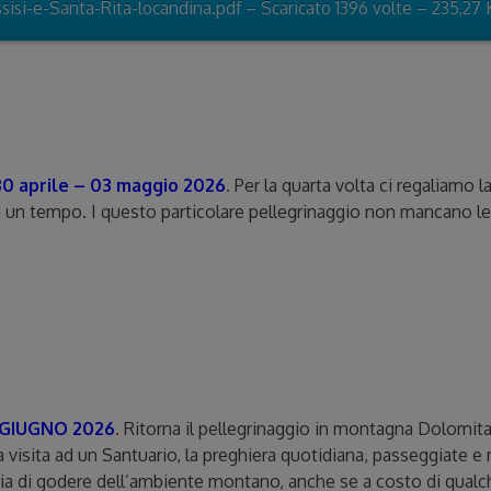
sisi-e-Santa-Rita-locandina.pdf – Scaricato 1396 volte – 235,27
 aprile – 03 maggio 2026
.
Per la quarta volta ci regaliamo l
i un tempo. I questo particolare pellegrinaggio non mancano le d
4 GIUGNO 2026
.
Ritorna il pellegrinaggio in montagna Dolomital
a visita ad un Santuario, la preghiera quotidiana, passeggiate 
ia di godere dell’ambiente montano, anche se a costo di qualch